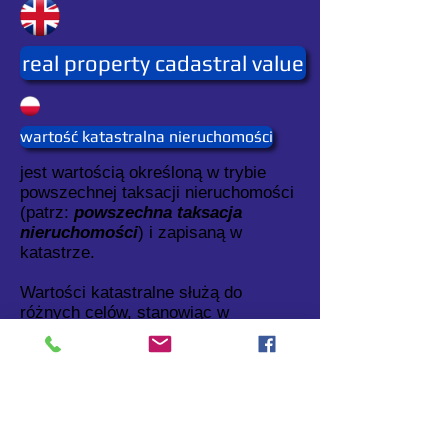
real property cadastral value
wartość katastralna nieruchomości
jest wartością określoną w trybie
powszechnej taksacji nieruchomości
(patrz:
powszechna taksacja
nieruchomości
) i zapisaną w
katastrze.
Wartości katastralne służą do
różnych celów, stanowiąc w
szczególności podstawę podatku od
nieruchomości (patrz:
podstawa
podatku od nieruchomości
).