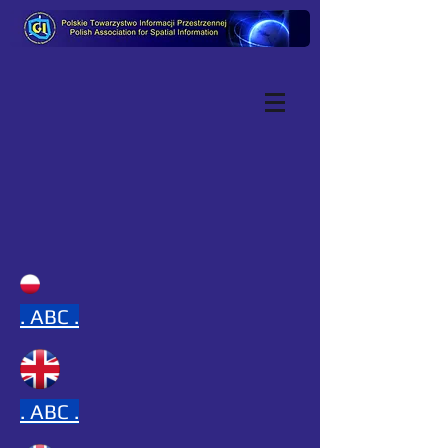
.
ABC .
.
ABC .