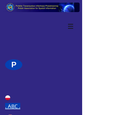
P
.
ABC .