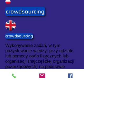
crowdsourcing
crowdsourcing
Wykonywanie zadań, w tym
pozyskiwanie wiedzy, przy udziale
lub pomocy osób fizycznych lub
organizacji (najczęściej organizacji
pozarządowych) na podstawie
publicznego zaproszenia, najczęściej
przez internet (patrz:
VGI
).
JG
Luty 2018