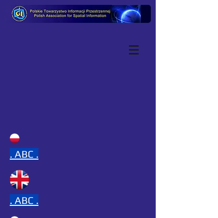
.
ABC .
.
ABC .