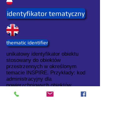
identyfikator tematyczny
thematic identifier
unikatowy identyfikator obiektu
stosowany do obiektów
przestrzennych w określonym
temacie INSPIRE. Przykłady: kod
administracyjny dla
powierzchniowych obiektów
administracyjnych w temacie
jednostek administracyjnych,