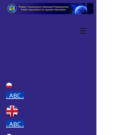
.
ABC .
.
ABC .