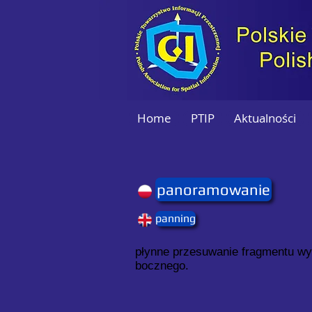
Home
PTIP
Aktualności
panoramowanie
panning
płynne przesuwanie fragmentu wy
bocznego.