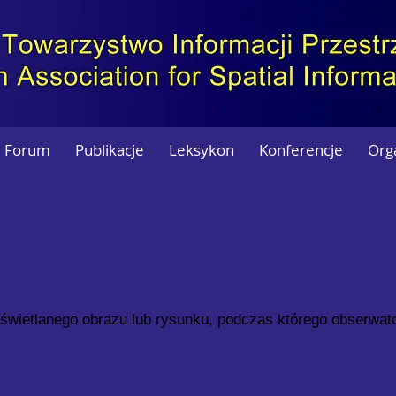
Forum
Publikacje
Leksykon
Konferencje
Org
świetlanego obrazu lub rysunku, podczas którego obserwato