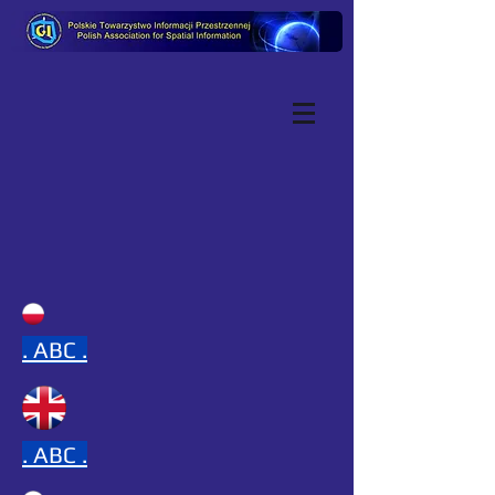
.
ABC .
.
ABC .