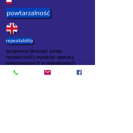
powtarzalność
repeatability
wzajemna bliskość (mała
rozbieżność) wyników operacji
wykonywanych w jednakowych
warunkach.