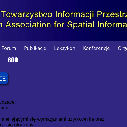
Forum
Publikacje
Leksykon
Konferencje
Org
800
CE
yczące:
temu,
zmieniającymi się wymaganiami użytkownika oraz
go się otoczenia.