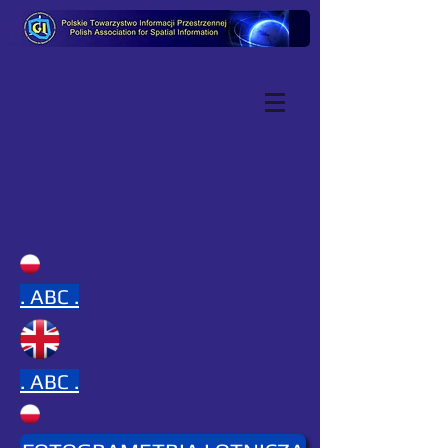
.
ABC .
.
ABC .