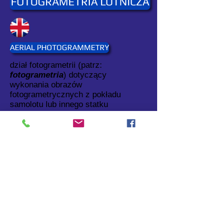
FOTOGRAMETRIA LOTNICZA
AERIAL PHOTOGRAMMETRY
dział fotogrametrii (patrz:
fotogrametria
) dotyczący
wykonania obrazów
fotogrametrycznych z pokładu
samolotu lub innego statku
powietrznego oraz opracowania tych
obrazów.