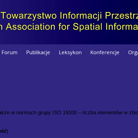
Forum
Publikacje
Leksykon
Konferencje
Org
akże w normach grupy ISO 19100 – liczba elementów w zbio
ość
)