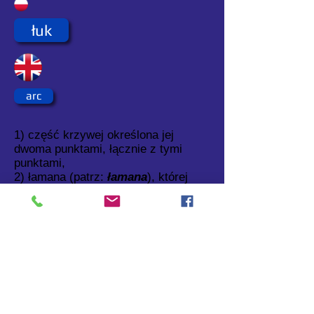
łuk
arc
1) część krzywej określona jej
dwoma punktami, łącznie z tymi
punktami,
2) łamana (patrz:
łamana
), której
odcinki łączą punkty o znanych
współrzędnych.