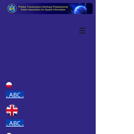
.
ABC .
.
ABC .