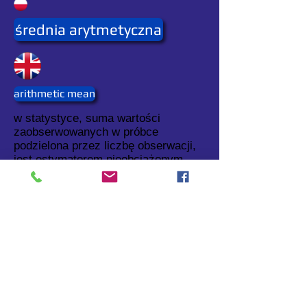
średnia arytmetyczna
arithmetic mean
w statystyce, suma wartości
zaobserwowanych w próbce
podzielona przez liczbę obserwacji,
jest estymatorem nieobciążonym
wartości oczekiwanej w populacji.