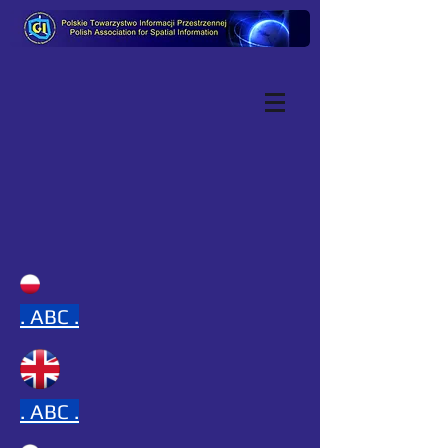
.
ABC .
.
ABC .