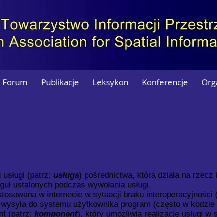
Forum
Publikacje
Leksykon
Konferencje
Org
 usługi (patrz:
usługa
) pośrednictwa, która działa na rzecz 
guł ustalonych podczas wywołania usługi.
stosowana w internecie w sytuacji braku interoperacyjności 
wysyła do systemu użytkownika program (często w kodzie 
nt (patrz:
komponent
), który umożliwia realizację usługi w