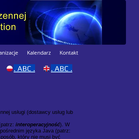
anizacje
Kalendarz
Kontakt
.
ABC .
.
ABC .
innej usługi (dostawcy usług lub
(patrz:
interoperacyjność
). W
pośrednim języka Java (patrz:
 sposób, który nie musi być