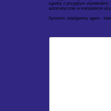
zgodny z przyjętym standardem. 
automatycznie w komputerze użyt
Synonim: inteligentny agent -
inte