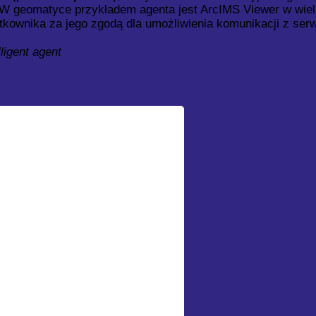
W geomatyce przykładem agenta jest ArcIMS Viewer w wiel
kownika za jego zgodą dla umożliwienia komunikacji z se
lligent agent