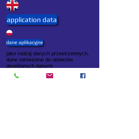
application data
dane aplikacyjne
jako rodzaj danych przestrzennych,
dane odniesione do obiektów
określonych danymi
georeferencyjnymi.