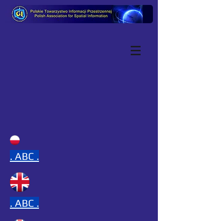
.
ABC .
.
ABC .