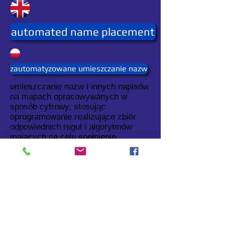
automated name placement
zautomatyzowane umieszczanie nazw
umieszczanie nazw i innych napisów
na mapach opracowywanych w
sposób cyfrowy, stosując
oprogramowanie realizujące zbiór
odpowiednich reguł i algorytmów
mających na celu spełnienie
wymagań dotyczących czytelności
mapy.