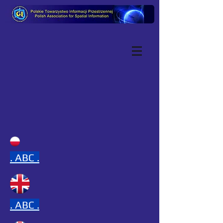
.
ABC .
.
ABC .