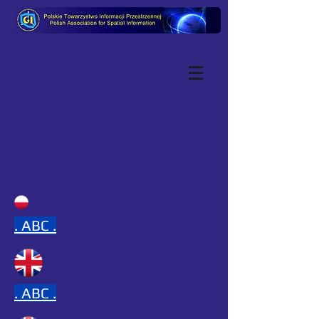
.
ABC .
.
ABC .