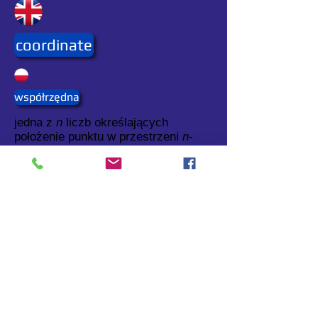
coordinate
współrzędna
jedna z
n
liczb określających
położenie punktu w przestrzeni
n
-
wymiarowej.