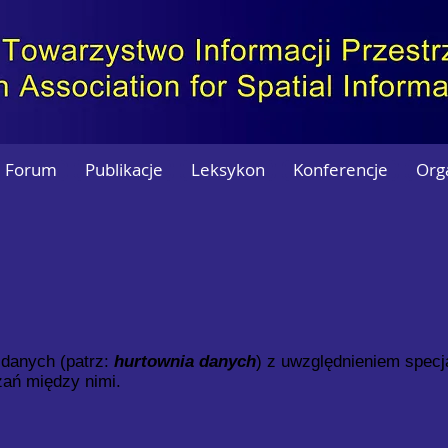
Forum
Publikacje
Leksykon
Konferencje
Org
 danych (patrz:
hurtownia danych
) z uwzględnieniem specja
ań między nimi.