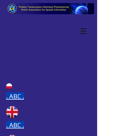
.
ABC .
.
ABC .