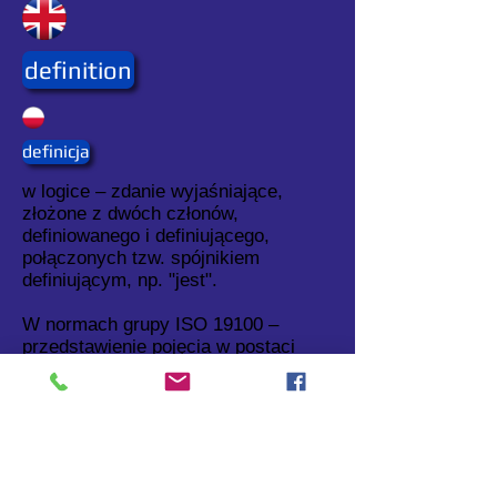
definition
definicja
w logice – zdanie wyjaśniające,
złożone z dwóch członów,
definiowanego i definiującego,
połączonych tzw. spójnikiem
definiującym, np. "jest".
W normach grupy ISO 19100 –
przedstawienie pojęcia w postaci
opisu, który określa różnice
pomiędzy tym pojęciem a innymi
pojęciami z nim związanymi.