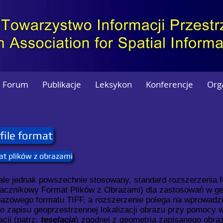
Forum
Publikacje
Leksykon
Konferencje
Org
file format
at plików z obrazami
 ale jednak powszechnie stosowany, standard rozszerzenia 
acznikowy Format Plików z Obrazami) dla zastosowań w g
azowego formatu TIFF, a rozszerzenie polega na wprowadz
o zapisu geoprzestrzennej lokalizacji obrazu przy pomocy 
cji (patrz:
teselacja
) zgodnej z geometrią zapisanego obra