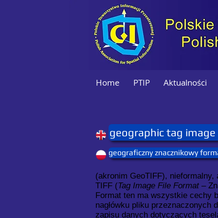
Home
PTIP
Aktualności
geographic tag image 
geograficzny znacznikowy form
(akronim GeoTIFF), nieformalny,
TIFF (
Tag Image File Format
– Zn
Format ten ma wszystkie cechy b
nagłówku pliku przeznaczonych d
zapisu danych dotyczących tesela