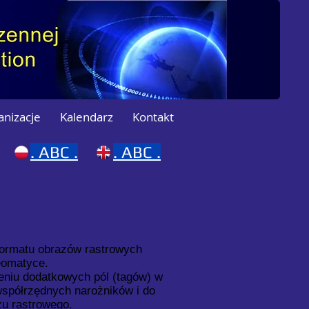
anizacje
Kalendarz
Kontakt
.
ABC .
.
ABC .
formatu obrazów rastrowych
eomatyce.
eniu dodatkowych pól (tagów) w
współrzędnych narożników i do
zu rastrowego.