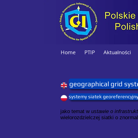
Home
PTIP
Aktualności
geographical grid sys
systemy siatek georeferencyjn
jako temat w
ustawie o infrastruk
wielorozdzielczej siatki o znor