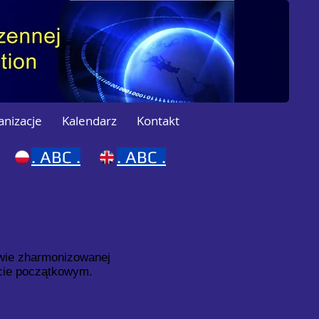
anizacje
Kalendarz
Kontakt
.
ABC .
.
ABC .
wie zharmonizowanej
kcie początkowym.