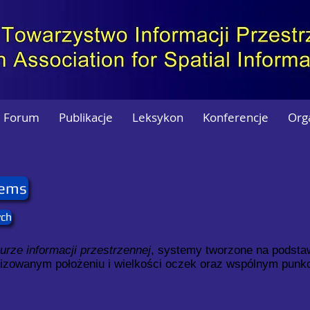
Forum
Publikacje
Leksykon
Konferencje
Org
tems
ych
turze informacji przestrzennej
, systemy tworzone na podsta
malizowanym położeniu i wielkości oczek oraz wspólnym pun