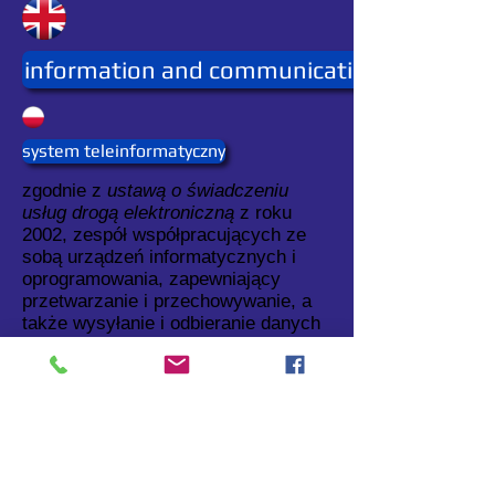
information and communication system
system teleinformatyczny
zgodnie z
ustawą o świadczeniu
usług drogą elektroniczną
z roku
2002, zespół współpracujących ze
sobą urządzeń informatycznych i
oprogramowania, zapewniający
przetwarzanie i przechowywanie, a
także wysyłanie i odbieranie danych
poprzez sieci telekomunikacyjne za
pomocą właściwego dla danego
rodzaju sieci urządzenia końcowego.