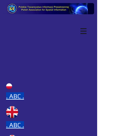
.
ABC .
.
ABC .