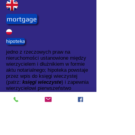
mortgage
hipoteka
jedno z rzeczowych praw na
nieruchomości ustanowione między
wierzycielem i dłużnikiem w formie
aktu notarialnego; hipoteka powstaje
przez wpis do księgi wieczystej
(patrz:
księgi wieczyste
) i zapewnia
wierzycielowi pierwszeństwo
dochodzenia swego prawa do
nieruchomości nawet przy zmianie
jej właściciela.