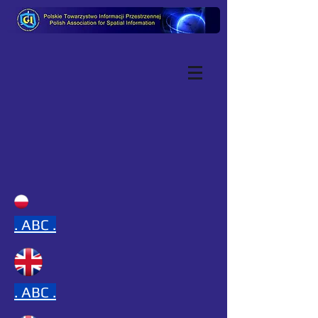
.
ABC .
.
ABC .