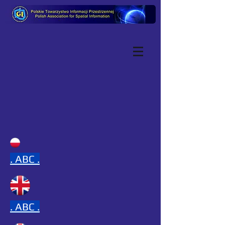
.
ABC .
.
ABC .