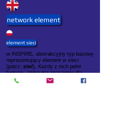
network element
element sieci
w INSPIRE, abstrakcyjny typ bazowy
reprezentujący element w sieci
(patrz:
sieć
). Każdy z nich pełni
funkcję , która ma znaczenie dla
sieci.