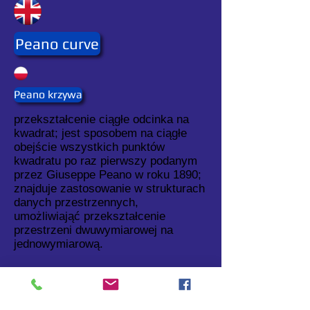
Peano curve
Peano krzywa
przekształcenie ciągłe odcinka na
kwadrat; jest sposobem na ciągłe
obejście wszystkich punktów
kwadratu po raz pierwszy podanym
przez Giuseppe Peano w roku 1890;
znajduje zastosowanie w strukturach
danych przestrzennych,
umożliwiająć przekształcenie
przestrzeni dwuwymiarowej na
jednowymiarową.
Odpowiada to zastąpieniu tablicy
dwuindeksowej tablicą
jednoindeksową, czyli plikiem.