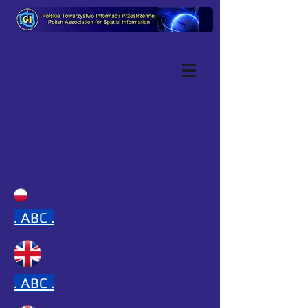
.
ABC .
.
ABC .