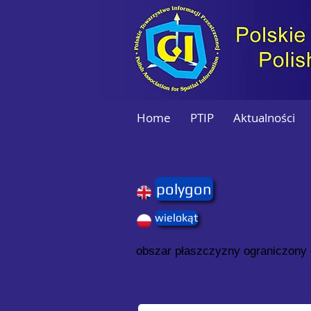
Home
PTIP
Aktualności
polygon
wielokąt
obszar płaszczyzny ograniczony 