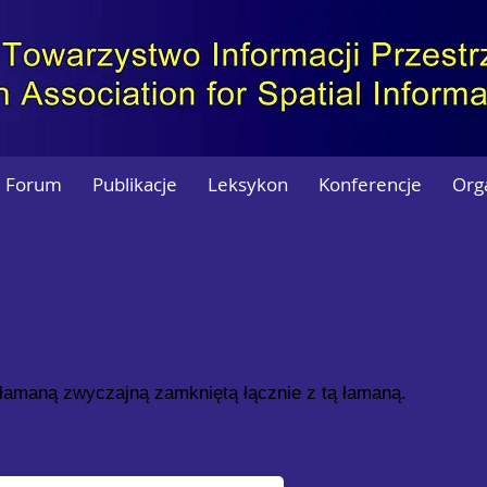
Forum
Publikacje
Leksykon
Konferencje
Org
łamaną zwyczajną zamkniętą łącznie z tą łamaną.