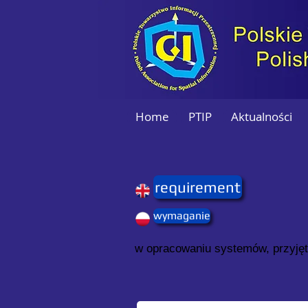
Home
PTIP
Aktualności
requirement
wymaganie
w opracowaniu systemów, przyjęty