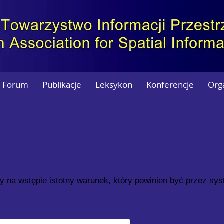
Forum
Publikacje
Leksykon
Konferencje
Org
 na wstępie istotny warunek, który powinien być przez sys