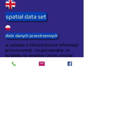
spatial data set
zbiór danych przestrzennych
w
ustawie o infrastrukturze informacji
przestrzennej
, rozpoznawalny ze
względu na wspólne cechy zestaw
danych przestrzennych.