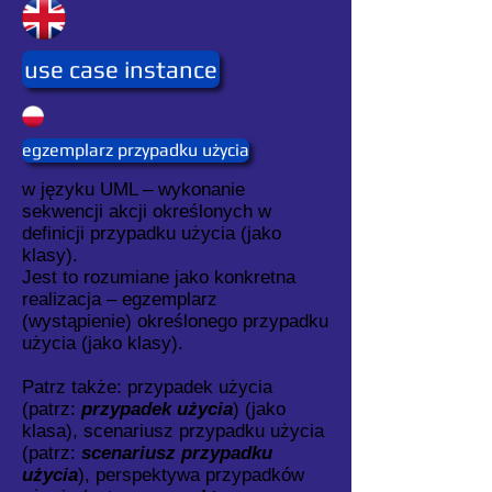
use case instance
egzemplarz przypadku użycia
w języku UML – wykonanie
sekwencji akcji określonych w
definicji przypadku użycia (jako
klasy).
Jest to rozumiane jako konkretna
realizacja – egzemplarz
(wystąpienie) określonego przypadku
użycia (jako klasy).
Patrz także: przypadek użycia
(patrz:
przypadek użycia
) (jako
klasa), scenariusz przypadku użycia
(patrz:
scenariusz przypadku
użycia
), perspektywa przypadków