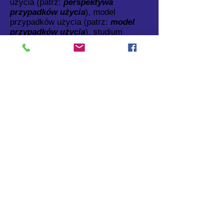
użycia (patrz:
perspektywa
przypadków użycia
), model
przypadków użycia (patrz:
model
przypadków użycia
), studium
przypadku użycia (patrz:
studium
przypadku użycia
), ukierunkowany
na przypadki użycia (patrz:
ukierunkowany na przypadki
użycia
) i diagram przypadków użycia
(patrz:
diagram przypadków
użycia
)