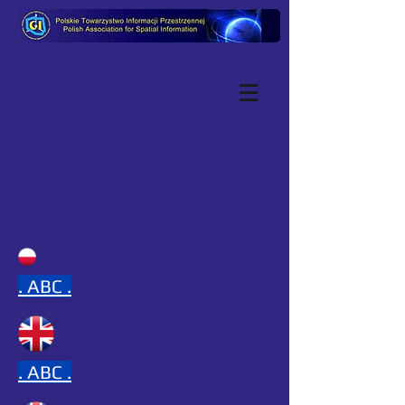
.
ABC .
.
ABC .