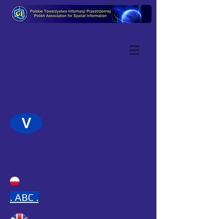
V
.
ABC .