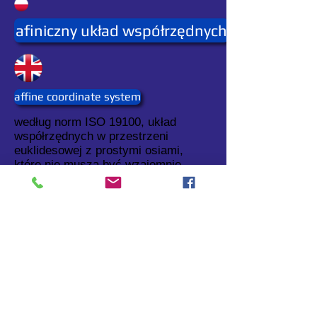
afiniczny układ współrzędnych
affine coordinate system
według norm ISO 19100, układ
współrzędnych w przestrzeni
euklidesowej z prostymi osiami,
które nie muszą być wzajemnie
prostopadłe.