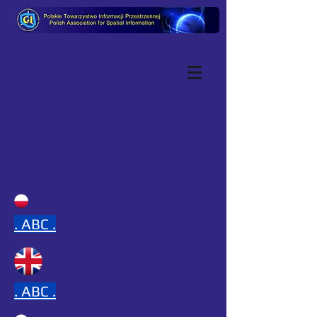
.
ABC .
.
ABC .