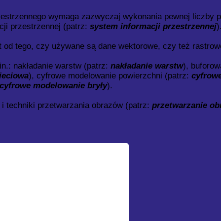
zestrzennego wymaga zazwyczaj wykonania pewnej liczby p
i przestrzennej (patrz:
system informacji przestrzennej
)
t od tego, czy używane są dane wektorowe, czy też rastrow
n.: nakładanie warstw (patrz:
nakładanie warstw
), buforow
sieciowa
), cyfrowe modelowanie powierzchni (patrz:
cyfrow
cyfrowe modelowanie bryły
).
i techniki przetwarzania obrazów (patrz:
przetwarzanie o