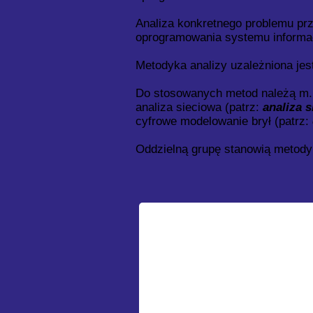
Analiza konkretnego problemu pr
oprogramowania systemu informacj
Metodyka analizy uzależniona jes
Do stosowanych metod należą m.i
analiza sieciowa (patrz:
analiza 
cyfrowe modelowanie brył (patrz:
Oddzielną grupę stanowią metody 