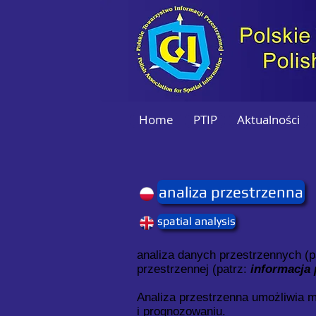
Home
PTIP
Aktualności
analiza przestrzenna
spatial analysis
analiza danych przestrzennych (p
przestrzennej (patrz:
informacja 
Analiza przestrzenna umożliwia m
i prognozowaniu.