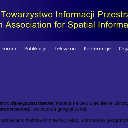
Forum
Publikacje
Leksykon
Konferencje
Org
atrz:
dane przestrzenne
) mająca na celu ujawnienie lub uz
przestrzenna
), zwłaszcza geograficznej.
odelowanie złożonych zjawisk, relacji i procesów geografic