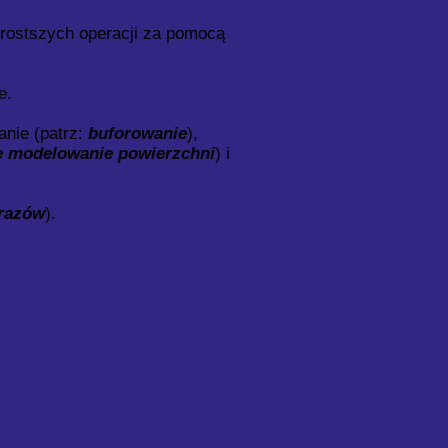
rostszych operacji za pomocą
.
e.
anie (patrz:
buforowanie
),
e modelowanie powierzchni
) i
brazów
).