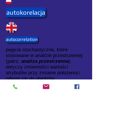
autokorelacja
autocorrelation
pojęcie stochastyczne, które
stosowane w analizie przestrzennej
(patrz:
analiza przestrzenna
)
dotyczy zmienności wartości
atrybutów przy zmianie położenia i
odnosi się do obiektów
przestrzennych ciągłych (patrz:
obiekt przestrzenny ciągły
).