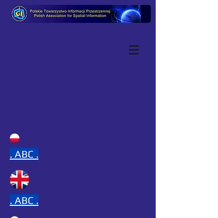
.
ABC .
.
ABC .