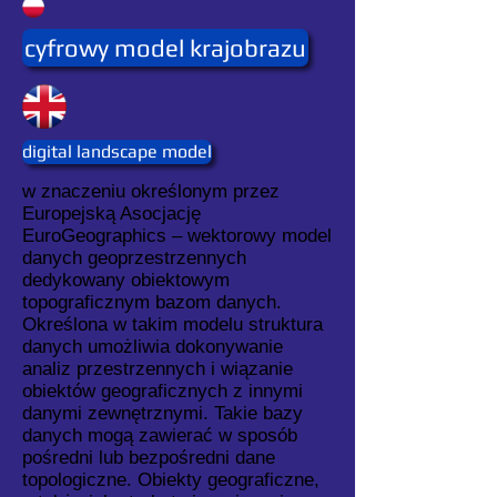
cyfrowy model krajobrazu
digital landscape model
w znaczeniu określonym przez
Europejską Asocjację
EuroGeographics – wektorowy model
danych geoprzestrzennych
dedykowany obiektowym
topograficznym bazom danych.
Określona w takim modelu struktura
danych umożliwia dokonywanie
analiz przestrzennych i wiązanie
obiektów geograficznych z innymi
danymi zewnętrznymi. Takie bazy
danych mogą zawierać w sposób
pośredni lub bezpośredni dane
topologiczne. Obiekty geograficzne,