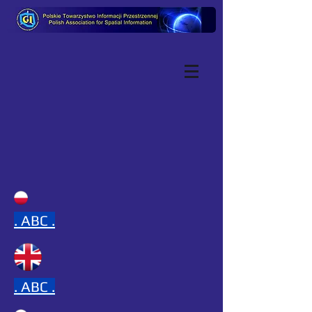
.
ABC .
.
ABC .