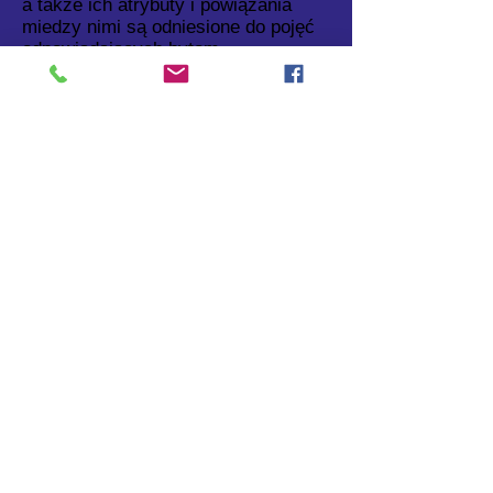
a także ich atrybuty i powiązania
miedzy nimi są odniesione do pojęć
odpowiadających bytom
rzeczywistym.
Akronim: DLM
Porównaj: cyfrowy model
kartograficzny (patrz:
cyfrowy
model kartograficzny
)
Webmaster:
ptip2017@yahoo.com