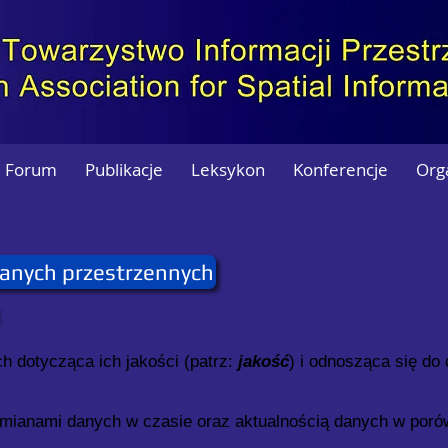
Forum
Publikacje
Leksykon
Konferencje
Org
anych przestrzennych
 dotycząca ich jakości (patrz:
jakość
) i odnosząca się do 
zmianami danych w czasie oraz aktualnością danych w por