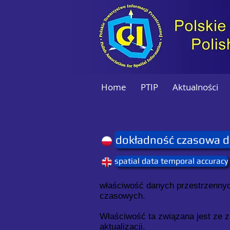
Home
PTIP
Aktualności
dokładność czasowa d
spatial data temporal accuracy
właściwość danych przestrzennych
czasowych.
Właściwość ta związana jest ze 
aktualizacji.