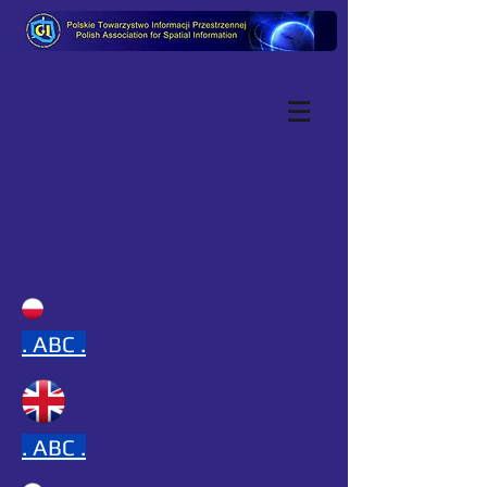
.
ABC .
.
ABC .