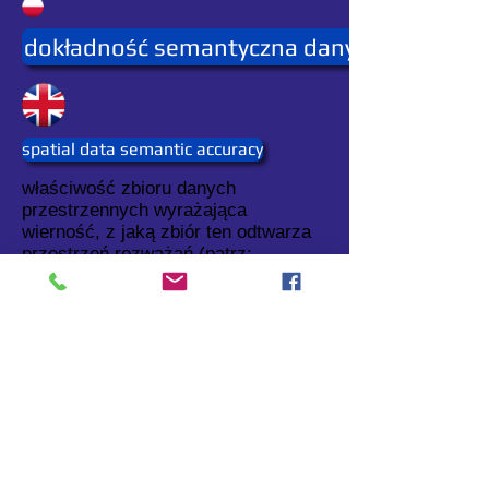
dokładność semantyczna danych przestrz
spatial data semantic accuracy
właściwość zbioru danych
przestrzennych wyrażająca
wierność, z jaką zbiór ten odtwarza
przestrzeń rozważań (patrz:
przestrzeń rozważań
).