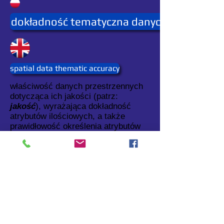
dokładność tematyczna danych przestrzen
spatial data thematic accuracy
właściwość danych przestrzennych
dotycząca ich jakości (patrz:
jakość
), wyrażająca dokładność
atrybutów ilościowych, a także
prawidłowość określenia atrybutów
jakościowych, klasyfikacji obiektów i
ich relacji.