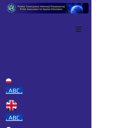
.
ABC .
.
ABC .