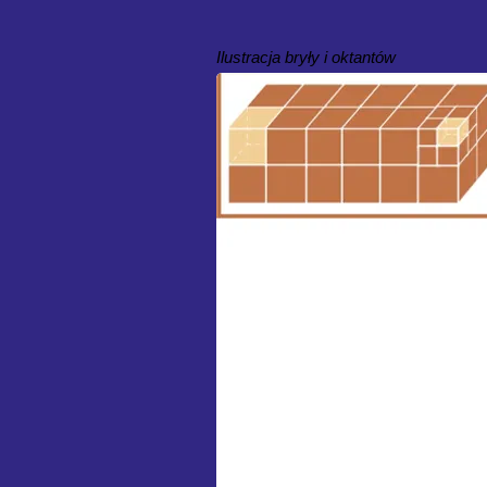
Ilustracja bryły i oktantów