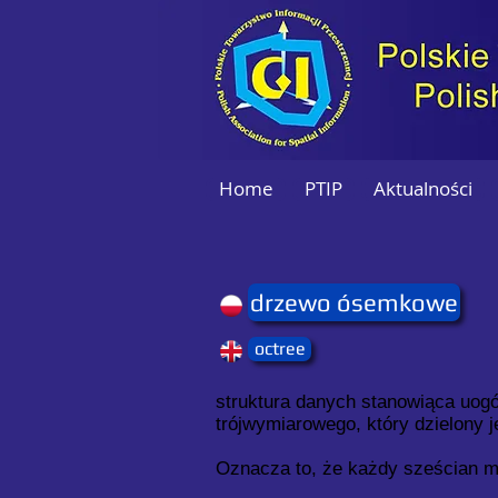
Home
PTIP
Aktualności
drzewo ósemkowe
octree
struktura danych stanowiąca uog
trójwymiarowego, który dzielony j
Oznacza to, że każdy sześcian m