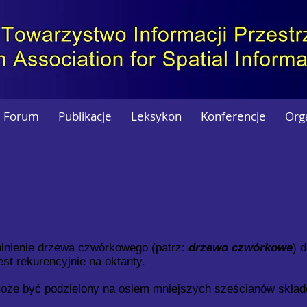
Forum
Publikacje
Leksykon
Konferencje
Org
ólnienie drzewa czwórkowego (patrz:
drzewo czwórkowe
) 
est rekurencyjnie na oktanty.
oże być podzielony na osiem mniejszych sześcianów skła