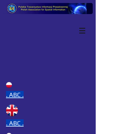
.
ABC .
.
ABC .