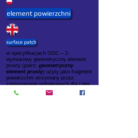
element powierzchni
surface patch
w specyfikacjach OGC – 2-
wymiarowy geometryczny element
prosty (patrz:
geometryczny
element prosty
) użyty jako fragment
powierzchni otrzymany przez
zastosowanie jednakowych dla całej
powierzchni metod definiowania i
interpolacji.