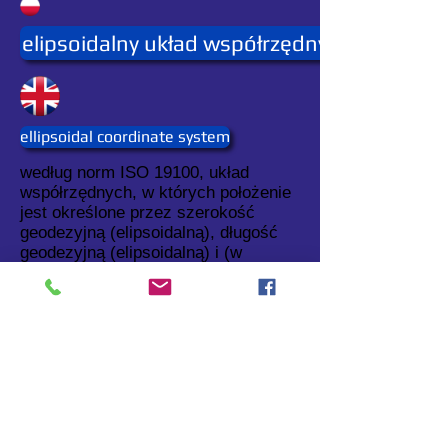
elipsoidalny układ współrzędnych
ellipsoidal coordinate system
według norm ISO 19100, układ
współrzędnych, w których położenie
jest określone przez szerokość
geodezyjną (elipsoidalną), długość
geodezyjną (elipsoidalną) i (w
przypadku trzech wymiarów)
wysokość elipsoidalną.