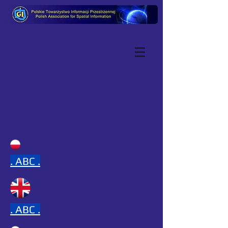
.
ABC .
.
ABC .