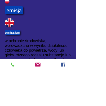
emisja
emission
w ochronie środowiska,
wprowadzane w wyniku działalności
człowieka do powietrza, wody lub
gleby różnego rodzaju substancje lub
energie, np. ciepło, hałas, wibracje,
pola elektromagnetyczne.