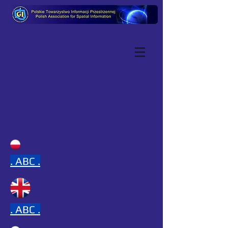
.
ABC .
.
ABC .