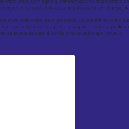
ę współpracy tych agencji, zamierzających doprowadzić do 
ennych w Europie, zwłaszcza w państwach Unii Europejski
est rozwijanie współpracy pomiędzy członkami na rzecz bu
danych przestrzennych, a przez to wsparcie sektora publicz
raz zapewnienia warunków dla zrównoważonego rozwoju.