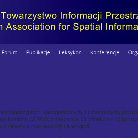
Forum
Publikacje
Leksykon
Konferencje
Org
ji geodezyjnych, kartograficznych, i katastralnych, powsta
nego komitetu CERCO, zrzeszające 63 członków z 46 państw
je Główny Urząd Geodezji i Kartografii.