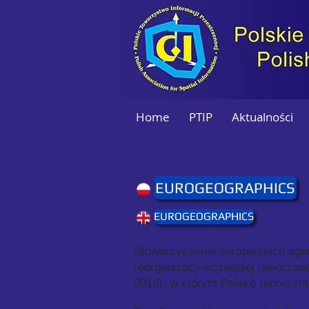
Home
PTIP
Aktualności
EUROGEOGRAPHICS
EUROGEOGRAPHICS
Stowarzyszenie europejskich agenc
reorganizacji wcześniej utworzo
2018), w którym Polskę reprezentu