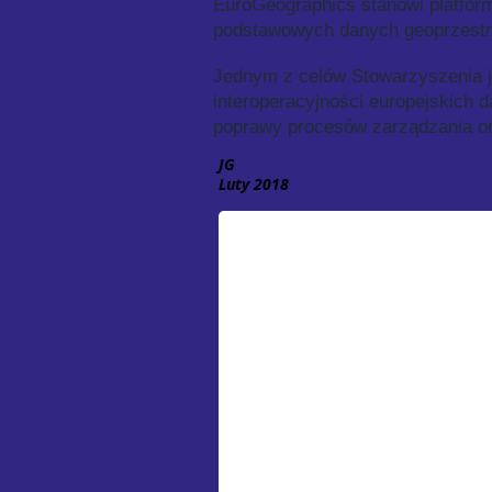
EuroGeographics stanowi platform
podstawowych danych geoprzestrz
Jednym z celów Stowarzyszenia j
interoperacyjności europejskich 
poprawy procesów zarządzania o
JG
Luty 2018