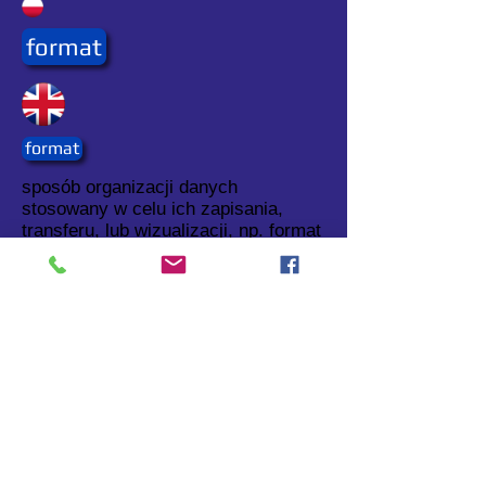
format
format
sposób organizacji danych
stosowany w celu ich zapisania,
transferu, lub wizualizacji, np. format
JPEG (patrz:
JPEG
).