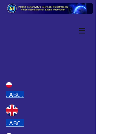
.
ABC .
.
ABC .