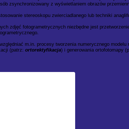
osób zsynchronizowany z wyświetlaniem obrazów przemiennie 
osowanie stereoskopu zwierciadlanego lub techniki anaglif
ych zdjęć fotogrametrycznych niezbędne jest przetworzenie 
togrametrycznego.
względniać m.in. procesy tworzenia numerycznego modelu r
acji (patrz:
ortorektyfikacja
) i generowania ortofotomapy (