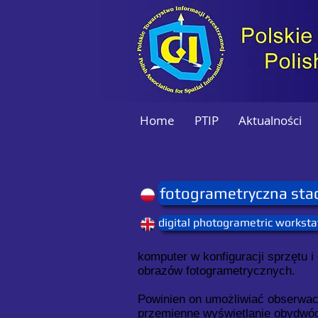
Home
PTIP
Aktualności
fotogrametryczna stac
digital photogrametric worksta
komputer w konfiguracji sprzętu
obrazów fotogrametrycznych.
Powinien on umożliwiać obserwac
przemienne wyświetlanie obydwóc