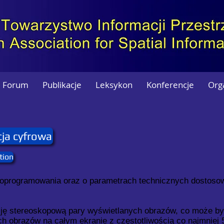
Forum
Publikacje
Leksykon
Konferencje
Org
ja cyfrowa
tion
 i oprogramowania oraz o parametrach technicznych dostoso
ję stereoskopową pary wyświetlanych obrazów, co może by
h obrazów na całym ekranie z częstotliwością co najmniej