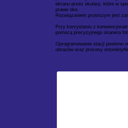
ekranu przez okulary, które w sp
prawe oko.
Rozwiązaniem prostszym jest zast
Przy korzystaniu z konwencjonaln
pomocą precyzyjnego skanera fo
Oprogramowanie stacji powinno u
obrazów oraz procesy ortorektyfik