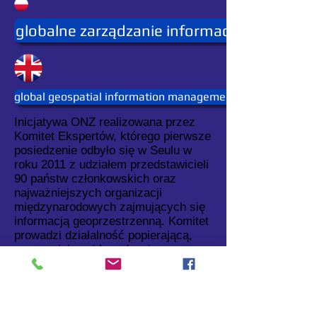
globalne zarządzanie informacją geoprzes
global geospatial information management
Inicjatywa ONZ realizowana przez
Komitet Ekspertów, którego pierwsze
posiedzenie odbyło się w Seulu w
roku 2011 z udziałem przedstawicieli
90 państw członkowskich oraz
najważniejszych organizacji
międzynarodowych zajmujących się
informacją geoprzestrzenną. Komitet
prowadzi działalność popierającą,
wzmacniającą i koordynującą
współpracę międzynarodową pod
egidą ONZ dla rozwoju w dziedzinie
informacji geoprzestrzennej.
JG