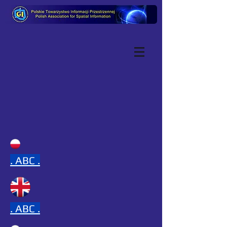
.
ABC .
.
ABC .