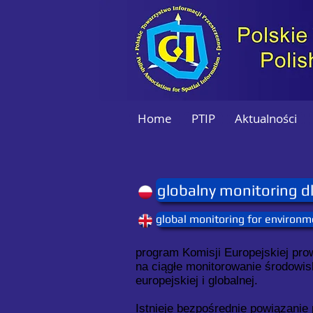
Home
PTIP
Aktualności
globalny monitoring d
global monitoring for environm
program Komisji Europejskiej pro
na ciągłe monitorowanie środowis
europejskiej i globalnej.
Istnieje bezpośrednie powiązani