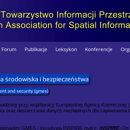
Forum
Publikacje
Leksykon
Konferencje
Org
la środowiska i bezpieczeństwa
ent and security (gmes)
wadzony przy współpracy Europejskiej Agencji Kosmicznej (
ka oraz dostarczanie danych niezbędnych dla zapewnienia 
e pomiędzy GMES i inicjatywą INSPIRE (patrz:
INSPIRE
).Od