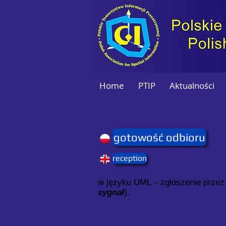
Home
PTIP
Aktualności
gotowość odbioru
reception
w języku UML – zgłoszenie przez 
sygnał
).