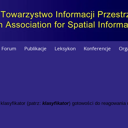
Forum
Publikacje
Leksykon
Konferencje
Org
klasyfikator (patrz:
klasyfikator
) gotowości do reagowania 