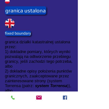
granica ustalona
fixed boundary
granica działki katastralnej ustalona
przez:
1) dokładne pomiary, których wyniki
pozwalają na odtworzenie przebiegu
granicy, jeśli zachodzi tego potrzeba,
albo
2) dokładne opisy położenia punktów
granicznych, zaakceptowane przez
zainteresowane strony (system
Torrensa (patrz:
system Torrensa
)),
albo
3) inne dokumenty określające z
dostateczną dokładnością przebieg
granic, które nie są przedmiotem