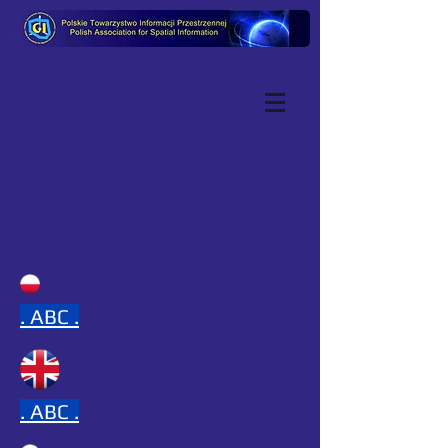
.
ABC .
.
ABC .