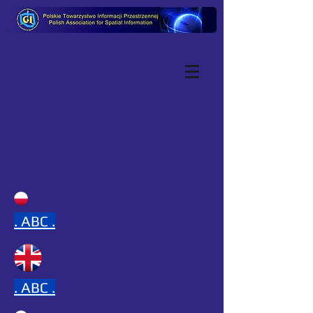
.
ABC .
.
ABC .