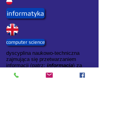
informatyka
computer science
dyscyplina naukowo-techniczna
zajmująca się przetwarzaniem
informacji (patrz:
informacja
) za
pomocą komputerów.