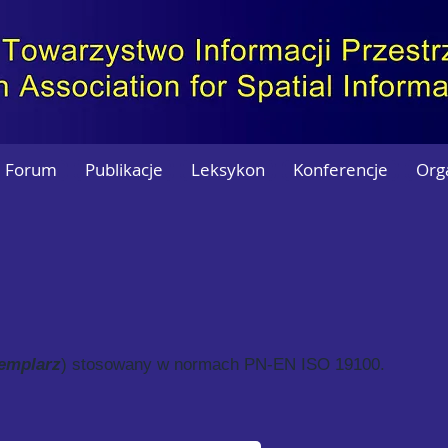
Forum
Publikacje
Leksykon
Konferencje
Org
emplarz
) stosowany w normach PN-EN ISO 19100.