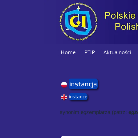
Home
PTIP
Aktualności
instancja
instance
synonim egzemplarza (patrz:
egz