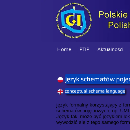
Home
PTIP
Aktualności
język schematów poję
conceptual schema language
język formalny korzystający z fo
schematów pojęciowych, np. UM
Język taki może być językiem le
wywodzić się z tego samego form