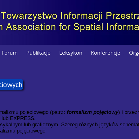
Forum
Publikacje
Leksykon
Konferencje
Org
ciowych
rmalizmu pojęciowego (patrz:
formalizm pojęciowy
) i prze
L lub EXPRESS.
ksykalnym lub graficznym. Szereg różnych języków schem
alizmu pojęciowego